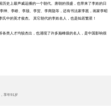
历史上最声威远播的一个朝代。唐朝的强盛，也带来了李姓的日
、李绅、李峤、李颀、李贺、李商隐等，还有书法家李邕，画家李昭
李氏中的英才俊杰。 其它朝代的李姓名人，也是灿若繁星！
各类人才均较杰出，也涌现了许多巅峰级的名人，是中国影响很
，享年91岁