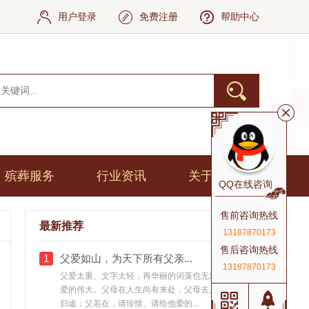
用户登录
免费注册
帮助中心
殡葬服务
行业资讯
关于我们
QQ在线咨询
售前咨询热线
最新推荐
13187870173
售后咨询热线
1
父爱如山，为天下所有父亲...
13187870173
父爱太重、文字太轻，再华丽的词藻也无法诠释父
爱的伟大。父母在人生尚有来处，父母去人生只剩
归途；父若在，请珍惜、请给他爱的...