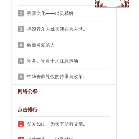
2
殡葬文化——出灵精解
3
摇滚音乐人臧天朔在京去世...
4
致最可爱的人
5
守孝、守灵十大注意事项
6
中华丧葬礼仪的传承与改革...
网络公祭
点击排行
1
父爱如山，为天下所有父亲...