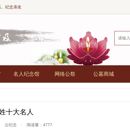
墓、纪念亲友
馆
名人纪念馆
网络公祭
公墓商城
姓十大名人
︱
云纪念
︱
阅读量：4777