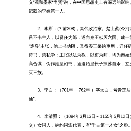
义”观和墨家“尚贤”说，在中国思想史上有深远的影响
记载的李姓第一人。
2、李斯：(?-前208)，秦代政治家。楚上蔡(
吕不韦舍人，以贤任为郎，遂向秦王献灭六国、成一
“逐客”主张，他上书劝阻，又得秦王采纳重用，迁
诗书，禁私学；主张以法为教，以吏为师，均为秦始
高合谋，伪作始皇诏书，逼迫始皇长子扶苏自杀，立
灭三族。
3、李白：（701年 —762年 ）字太白，号青莲
仙”。
4、李清照：（1084年3月13日～1155年5月
交）女词人，婉约词派代表，有“千古第一才女”之称