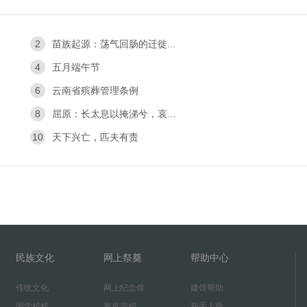
2
苗族起源：荡气回肠的迁徙...
4
五月端午节
6
云南省殡葬管理条例
8
屈原：长太息以掩涕兮，哀...
10
天下兴亡，匹夫有责
民族文化
网上祭奠
帮助中心
传统文化
网上纪念馆
建馆帮助
国学精粹
家族宗祠
新手上路