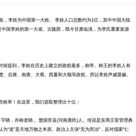
排名，李姓为中国第一大姓。 李姓人口总数约为1亿，其中中国大陆
。河南是中国李姓的第一大省。古陇西，既今甘肃临洮，为李氏重要发源
候提到，李姓在历史上建立的政权最多，称帝、称王的李姓人有
、楚、后唐、南唐、大蜀、西夏和大顺等政权。所以李姓声威显赫。
枚举！在这里，我们选取整理出十位：
聃，亦称老聃 。楚国苦县(河南鹿邑)人。传说是东周王室管理典
为“道”是天地万物之本原。政治上主张“无为而治”，反对儒家“仁