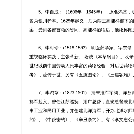
5、李自成：（1606年—1645年），原名鸿基
曾为银川驿卒。1629年起义，后为闯王高迎祥部下
案，受到各部首领的赞同。高迎祥牺牲后，他继称闯
6、李时珍：(1518-1593)，明医药学家。字
重视临床实践，主张革新。 著成《本草纲目》。收录原
世纪以前中国劳动人民丰富的药物经验，对后世药物
考》，流传于世。另有《五脏图论》、《三焦客难》
7、李鸿章：(1823-1901)，清末淮军军阀、
捻军起义。曾任江苏巡抚，湖广总督，直隶总督兼北洋
事工业和民用工业，并创建北洋海军，开办北洋水师
约》、《中俄密约》、《辛丑条约》。有《李文忠公