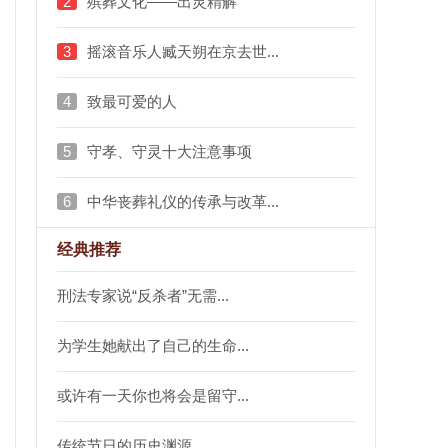
2
殡葬文化——出灵精解
3
摇滚音乐人臧天朔在京去世...
4
致最可爱的人
5
守孝、守灵十大注意事项
6
中华丧葬礼仪的传承与改革...
经典推荐
刑法专家说“反杀者”无需...
为学生她献出了自己的生命...
或许有一天你也将会是留守...
传统节日的历史渊源