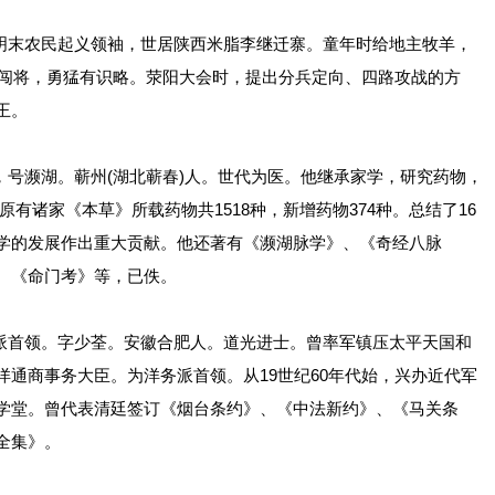
，明末农民起义领袖，世居陕西米脂李继迁寨。童年时给地主牧羊，
的闯将，勇猛有识略。荥阳大会时，提出分兵定向、四路攻战的方
王。
东璧，号濒湖。蕲州(湖北蕲春)人。世代为医。他继承家学，研究药物，
有诸家《本草》所载药物共1518种，新增药物374种。总结了16
学的发展作出重大贡献。他还著有《濒湖脉学》、《奇经八脉
、《命门考》等，已佚。
洋务派首领。字少荃。安徽合肥人。道光进士。曾率军镇压太平天国和
通商事务大臣。为洋务派首领。从19世纪60年代始，兴办近代军
学堂。曾代表清廷签订《烟台条约》、《中法新约》、《马关条
全集》。