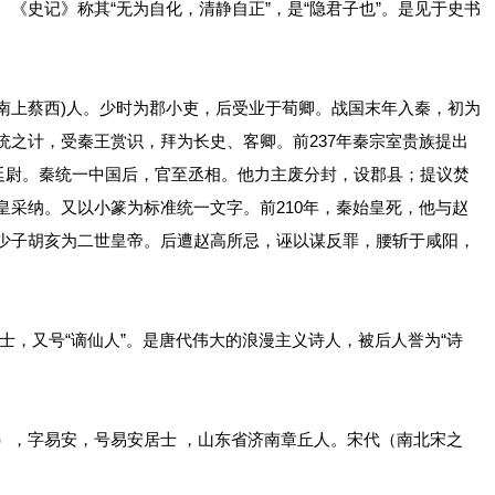
。《史记》称其“无为自化，清静自正”，是“隐君子也”。是见于史书
今河南上蔡西)人。少时为郡小吏，后受业于荀卿。战国末年入秦，初为
统之计，受秦王赏识，拜为长史、客卿。前237年秦宗室贵族提出
任廷尉。秦统一中国后，官至丞相。他力主废分封，设郡县；提议焚
皇采纳。又以小篆为标准统一文字。前210年，秦始皇死，他与赵
少子胡亥为二世皇帝。后遭赵高所忌，诬以谋反罪，腰斩于咸阳，
居士，又号“谪仙人”。是唐代伟大的浪漫主义诗人，被后人誉为“诗
12日），字易安，号易安居士 ，山东省济南章丘人。宋代（南北宋之
。