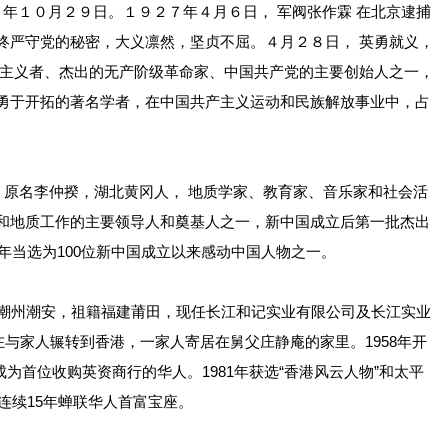
１０月２９日。１９２７年４月６日， 军阀张作霖 在北京逮捕
终严守党的秘密，大义凛然，坚贞不屈。４月２８日， 英勇就义，
思主义者、杰出的无产阶级革命家、中国共产党的主要创始人之一，
勇于开拓的著名学者，在中国共产主义运动和民族解放事业中，占
，字仲拱，原名李仲揆，湖北黄冈人， 地质学家、教育家、音乐家和社会活
和地质工作的主要领导人和奠基人之一，新中国成立后第一批杰出
年当选为100位新中国成立以来感动中国人物之一。
广东潮州潮安，祖籍福建莆田，现任长江和记实业有限公司及长江实业
在与家人辗转到香港，一家人寄居在舅父庄静庵的家里。1958年开
成为首位收购英资商行的华人。1981年获选“香港风云人物”和太平
连续15年蝉联华人首富宝座。