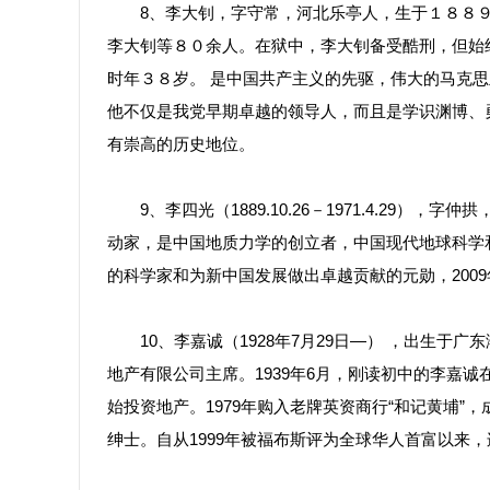
8、李大钊，字守常，河北乐亭人，生于１８８９年
李大钊等８０余人。在狱中，李大钊备受酷刑，但始
时年３８岁。 是中国共产主义的先驱，伟大的马克
他不仅是我党早期卓越的领导人，而且是学识渊博、
有崇高的历史地位。
9、李四光（1889.10.26－1971.4.29）
动家，是中国地质力学的创立者，中国现代地球科学
的科学家和为新中国发展做出卓越贡献的元勋，2009
10、李嘉诚（1928年7月29日—） ，出生于
地产有限公司主席。1939年6月，刚读初中的李嘉诚
始投资地产。1979年购入老牌英资商行“和记黄埔”，
绅士。自从1999年被福布斯评为全球华人首富以来，