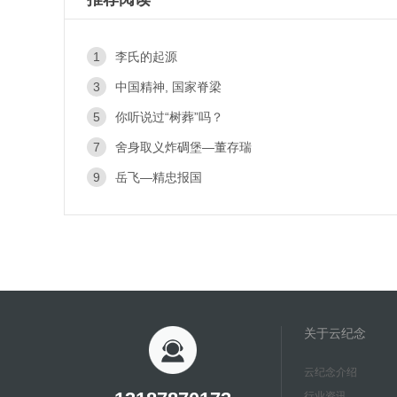
1
李氏的起源
3
中国精神, 国家脊梁
5
你听说过“树葬”吗？
7
舍身取义炸碉堡—董存瑞
9
岳飞—精忠报国
关于云纪念
云纪念介绍
行业资讯