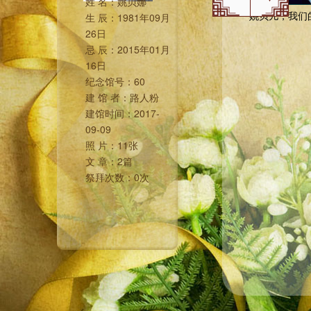
姓 名：
姚贝娜
姚贝儿，我们
生 辰：
1981年09月
26日
忌 辰：
2015年01月
16日
纪念馆号：
60
建 馆 者：
路人粉
建馆时间：
2017-
09-09
照 片：
11张
文 章：
2篇
祭拜次数：
0次