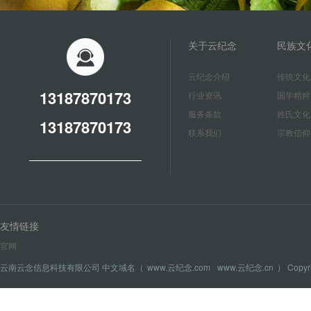
关于云纪念
民族文
云纪念介绍
传统文化
13187870173
行业资讯
国学精粹
服务条款
姓氏文化
13187870173
联系我们
宗教信仰
友情链接
官网
云南云念信息科技有限公司 中文域名（
www.云纪念.com
www.云纪念.cn
） Copyr