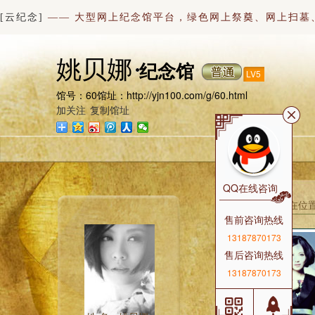
[云纪念]
—— 大型网上纪念馆平台，绿色网上祭奠、网上扫墓
姚贝娜
纪念馆
LV5
馆号：60
馆址：http://yjn100.com/g/60.html
加关注
复制馆址
|
祭拜记
QQ在线咨询
您当前所在位置
售前咨询热线
13187870173
售后咨询热线
13187870173